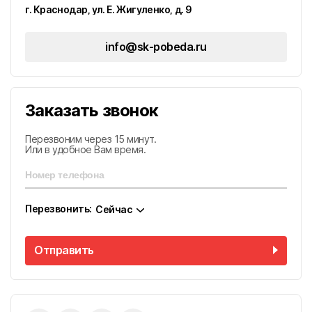
г. Краснодар, ул. Е. Жигуленко, д. 9
улица К.А. Васильева, 1к1, г. Майкоп, Республика
Адыгея
Город Феодосия, ул. Русская, д. 1, пом 1-H
info@sk-pobeda.ru
Округ Феодосия, пос. Приморский, ул. Керченская
(на объекте)
Заказать звонок
Перезвоним через 15 минут.
Или в удобное Вам время.
Перезвонить:
Сейчас
Отправить