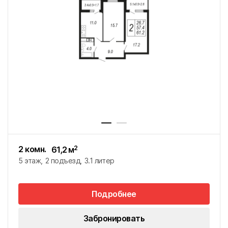
ПОКАЗАТЬ КОНТАКТЫ
ПОКАЗАТЬ ВСЕ ОБЪЕКТЫ
9
г. Майкоп
г. Кропоткин
г. Гулькевичи
2 комн.
2
61,2
м
г. Феодосия
5 этаж
2 подъезд
3.1 литер
Подробнее
Забронировать