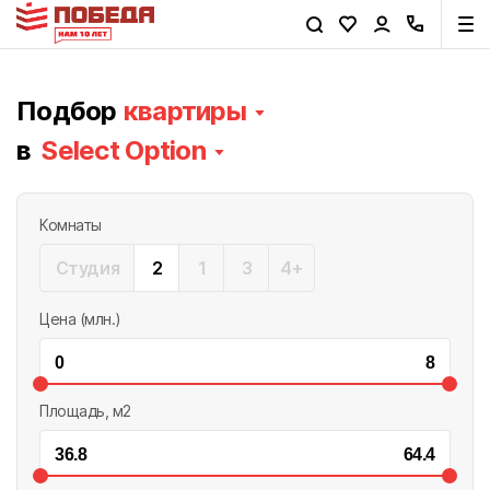
Подбор
квартиры
в
Select Option
Комнаты
Студия
2
1
3
4+
Цена (млн.)
сейчас
через час
вечером
завтра
Площадь, м2