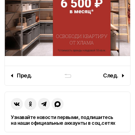
География присутствия ГК «Победа»
г. Краснодар
Головной офис
ПОКАЗАТЬ КОНТАКТЫ
ПОКАЗАТЬ ВСЕ ОБЪЕКТЫ
9
Пред.
След.
г. Майкоп
г. Кропоткин
Узнавайте новости первыми, подпишитесь
г. Гулькевичи
на наши официальные аккаунты в соц.сетях