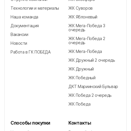
г. Майкоп
Технологии и материалы
ЖК Суворов
Наша команда
ЖК Яблоневый
г. Кропоткин
Документация
ЖК Мега-Победа 3
очередь
Вакансии
ЖК Мега-Победа 2
г. Гулькевичи
очередь
Новости
ЖК Мега-Победа
Работа в ГК ПОБЕДА
г. Феодосия
ЖК Дружный 2 очередь
ЖК Дружный
ЖК Победный
ДКТ Мариинский Бульвар
ЖК Победа 2 очередь
ЖК Победа
Способы покупки
Контакты