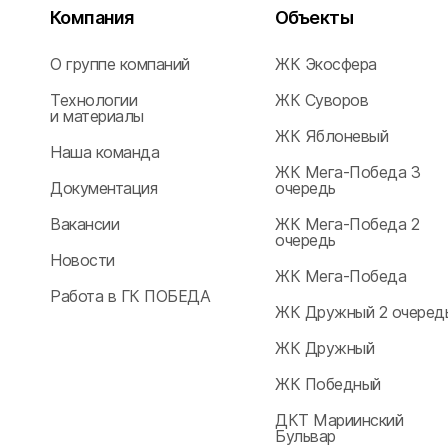
г. Кропо
Компания
Объекты
О группе компаний
ЖК Экосфера
г. Гульке
Технологии
ЖК Суворов
и материалы
ЖК Яблоневый
Наша команда
г. Феодо
ЖК Мега-Победа 3
Документация
очередь
Вакансии
ЖК Мега-Победа 2
очередь
Новости
ЖК Мега-Победа
Работа в ГК ПОБЕДА
ЖК Дружный 2 очеред
ЖК Дружный
ЖК Победный
ДКТ Мариинский
Бульвар