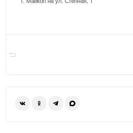
г. Майкоп на ул. Степная, 1
Географ
г. Красн
Головной
ПОКАЗАТЬ
г. Майко