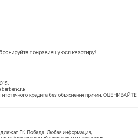
абронируйте понравившуюся квартиру!
015.
sberbank.ru/
чении ипотечного кредита без объяснения причин. ОЦЕН
адлежат ГК Победа. Любая информация,