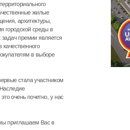
 территориального
качественные жилые
щения, архитектуры,
ия городской среды в
х задач премии является
в качественного
покупателям в выборе
первые стала участником
-Наследие
то очень почетно, у нас
мы приглашаем Вас в