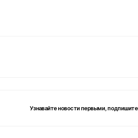
ия присутствия ГК «Победа»
одар
 офис
 КОНТАКТЫ
ПОКАЗАТЬ ВСЕ О
Узнавайте новости первыми, подпишитес
п