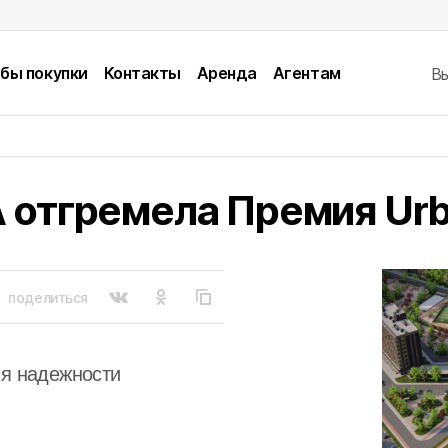
бы покупки
Контакты
Аренда
Агентам
В
A отгремела Премия Ur
поделиться
тия надежности