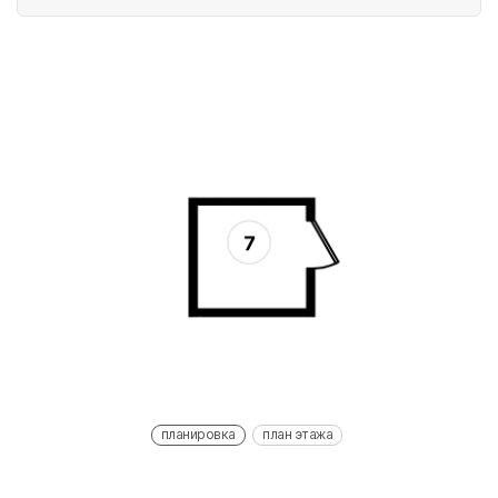
планировка
план этажа