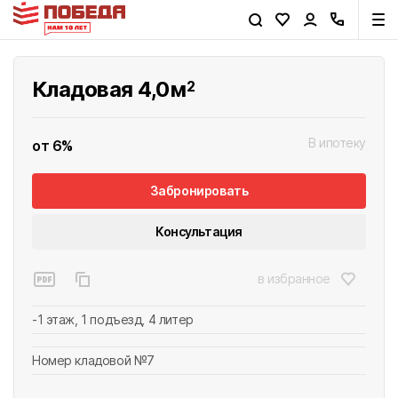
Кладовая 4,0
м
2
В ипотеку
от 6%
Забронировать
Консультация
сейчас
через час
в избранное
вечером
завтра
-1 этаж, 1 подъезд, 4 литер
Номер кладовой №7