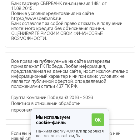
Банк партнер СБЕРБАНК ген.лицензия 1481 от
11.08.2015.
Полные условия кредитования на сайте
https://www.sberbank.ru/
Банк оставляет за собой право отказать в получении
ипотечного кредита без объяснения причин.
ОЦЕНИВАЙТЕ РИСКИ И СВОИ ФИНАНСОВЫЕ
ВОЗМОЖНОСТИ.
Все права на публикуемые на сайте материалы
принадлежат ГК Победа. Любая информация,
представленная на данном сайте, носит исключительно
информационный характер и ни при каких условиях не
является публичной офертой, определяемой
положениями статьи 437 ГК РФ.
Группа Компаний Победа © 2016 - 2026
Политика в отношении обработки
персональных данных
Мы используем
ОК
cookie-файлы
Нажимая кнопку «ОК» или продолжая
Если вы нашли ошибку, пожалуйста, сообщите о ней
пользоваться сайтом, Вы
нашей службе поддержки:
info@sk-pobeda.ru