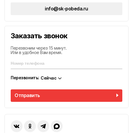
ПОКАЗАТЬ КОНТАКТЫ
Адыгея
Город Феодосия, ул. Русская, д. 1, пом 1-H
info@sk-pobeda.ru
Округ Феодосия, пос. Приморский, ул. Керченская
ПОКАЗАТЬ ВСЕ ОБЪЕКТЫ
9
(на объекте)
г. Майкоп
Заказать звонок
г. Кропоткин
Перезвоним через 15 минут.
Или в удобное Вам время.
г. Гулькевичи
Перезвонить:
Сейчас
г. Феодосия
Отправить