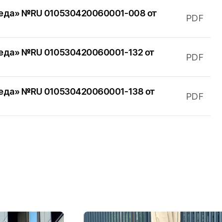
беда» №RU 010530420060001-008 от
PDF
п
беда» №RU 010530420060001-132 от
PDF
ткин
беда» №RU 010530420060001-138 от
PDF
вичи
сия